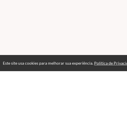
Este site usa cookies para melhorar sua experiência.
Política de Privac
Atendimento
Horário de atendimento das 08hs ás 18hs.
+55 62 3294-1962